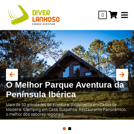
0
Dormir fora de casa
O local ideal para passar umas férias, fim-de-semana ou uns dias
de tranquilidade, numa envolvência natural, calma e de aventura.
Renove-se ao ritmo da envolvência da Natureza!