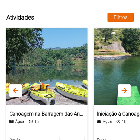
Atividades
Filtros
Canoagem na Barragem das Andorinhas
Iniciação à Canoa
Água
1h
Água
1h
Desde
Desde