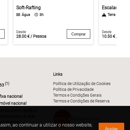
Soft-Rafting
Escalada
Água
3h
Terra
1h
Desde
Desde
Comprar
28.00 € / Pessoa
10.50 € / Pess
Links
Política de Utilização de Cookies
(1)
763
Política de Privacidade
Termos e Condições Gerais
ixa nacional
Termos e Condições de Reserva
móvel nacional
ordo com o tarifário
tratado para a rede
el nacional,
sim, ao continuar a utilizar o nosso website,
Aceitar