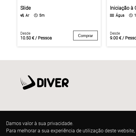
Slide
Iniciação 
Ar
5m
Água
Desde
Desde
Comprar
10.50 € / Pessoa
9.00 € / Pess
Damos valor à sua privacidade.
Para melhorar a sua experiência de utilização deste website,