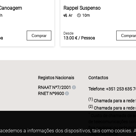
à Canoagem
Rappel Suspenso
1h
Ar
10m
Desde
Comprar
Comprar
oa
13.00 € / Pessoa
Registos Nacionais
Contactos
RNAAT Nº7/2001
Telefone: +351 253 635 
RNET Nº9900
(1)
Chamada para a rede f
(2)
Chamada para a rede 
*
Custo de chamada de ac
de telecomunicações con
fixa nacional ou rede móv
 acedemos a informações dos dispositivos, tais como cookies. As
respetivamente.