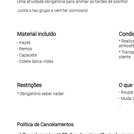
Uma atividade obrigatória para animar as tardes de solinho!
Junta o teu grupo e vem ter connosco!
Material incluído
Condi
* Realiz
- Kayak
atmosfér
- Remos
* Transp
- Capacete
cliente.
- Colete Salva Vidas
Restrições
O que 
- Roupa
* Obrigatório saber nadar.
- Muda 
...
Política de Cancelamentos: