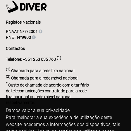
Registos Nacionais
RNAAT Nº7/2001
RNET Nº9900
Contactos
(1)
Telefone: +351 253 635 763
(1)
Chamada para a rede fixa nacional
(2)
Chamada para a rede móvel nacional
*
Custo de chamada de acordo com o tarifário
de telecomunicações contratado para a rede
fixa nacional ou rede móvel nacional,
respetivamente.
Damos valor à sua privacidade.
Links
Para melhorar a sua experiência de utilização deste
Política de Utilização de Cookies
website, acedemos a informações dos dispositivos, tais
Política de Privacidade