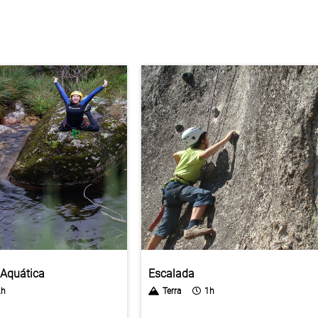
Aquática
Escalada
2h
Terra
1h