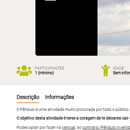
PARTICIPANTES
IDADE
1 (mínimo)
Sem info
Descrição
Informações
O Pêndulo é uma atividade muito procurada por todo o público.
O objetivo desta atividade é teres a coragem de te deixares cair 
Podes optar por fazer na
vertical
, ao
contrário (Pêndulo Inverti