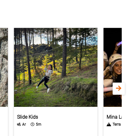
Slide Kids
Mina Labirint
Ar
5m
Terra
30