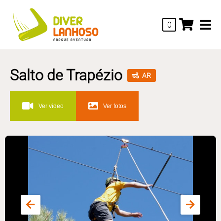
0
Salto de Trapézio
AR
Ver video
Ver fotos