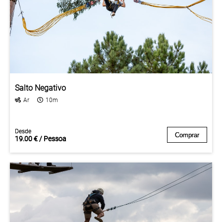
Salto Negativo
Ar
10m
Desde
Desde
Comprar
Comprar
19.00 € / Pessoa
19.00 € / Pessoa