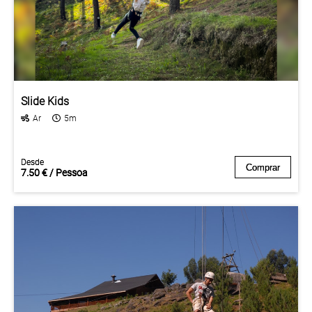
Slide Kids
Ar
5m
Desde
Desde
Comprar
Comprar
7.50 € / Pessoa
7.50 € / Pessoa