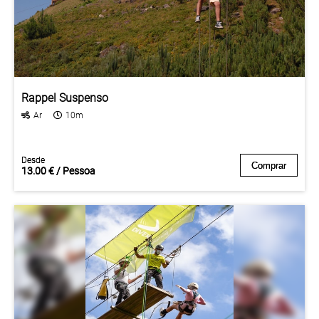
Rappel Suspenso
Ar
10m
Desde
Desde
Comprar
Comprar
13.00 € / Pessoa
13.00 € / Pessoa