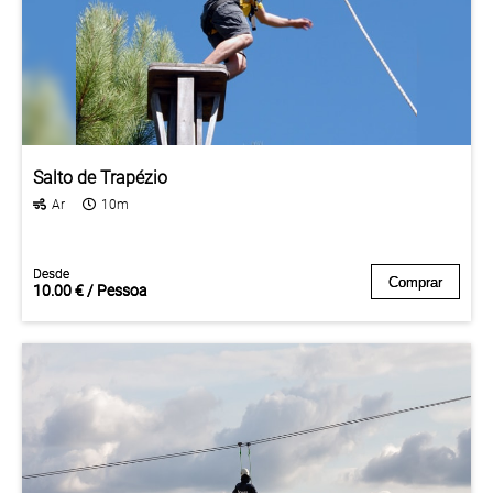
Salto de Trapézio
Ar
10m
Desde
Desde
Comprar
Comprar
10.00 € / Pessoa
10.00 € / Pessoa