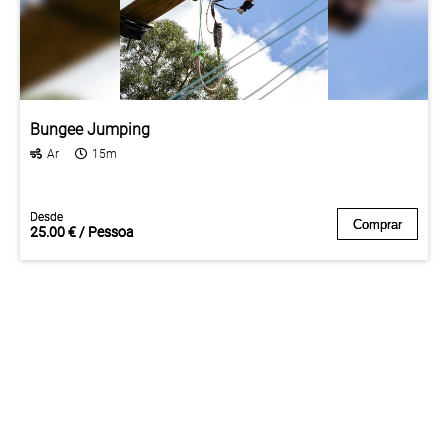
Bungee Jumping
Ar
15m
Desde
Desde
Comprar
Comprar
25.00 € / Pessoa
25.00 € / Pessoa