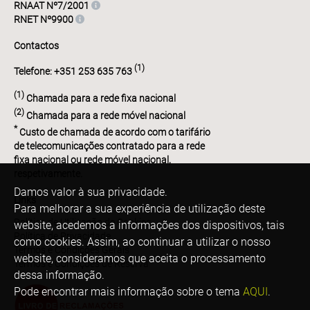
RNAAT Nº7/2001
RNET Nº9900
Contactos
(1)
Telefone: +351 253 635 763
(1)
Chamada para a rede fixa nacional
(2)
Chamada para a rede móvel nacional
*
Custo de chamada de acordo com o tarifário
de telecomunicações contratado para a rede
fixa nacional ou rede móvel nacional,
respetivamente.
Damos valor à sua privacidade.
Links
Para melhorar a sua experiência de utilização deste
Política de Utilização de Cookies
website, acedemos a informações dos dispositivos, tais
Política de Privacidade
como cookies. Assim, ao continuar a utilizar o nosso
Termos e Condições Gerais
website, consideramos que aceita o processamento
Termos e Condições de Reserva
dessa informação.
Pode encontrar mais informação sobre o tema
AQUI
.