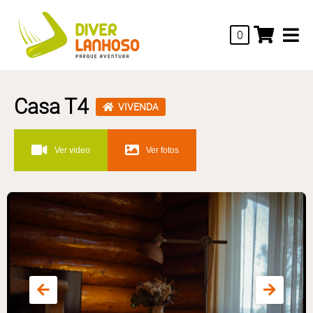
0
Casa T4
VIVENDA
Ver video
Ver fotos