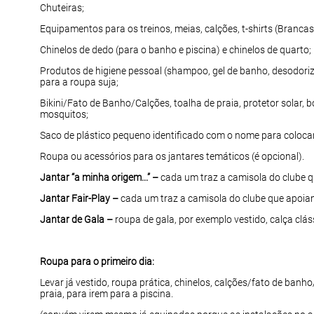
Chuteiras;
Equipamentos para os treinos, meias, calções, t-shirts (Brancas
Chinelos de dedo (para o banho e piscina) e chinelos de quarto;
Produtos de higiene pessoal (shampoo, gel de banho, desodoriz
para a roupa suja;
Bikini/Fato de Banho/Calções, toalha de praia, protetor solar, 
mosquitos;
Saco de plástico pequeno identificado com o nome para coloca
Roupa ou acessórios para os jantares temáticos (é opcional).
Jantar “a minha origem...” –
cada um traz a camisola do clube q
Jantar Fair-Play –
cada um traz a camisola do clube que apoia
Jantar de Gala –
roupa de gala, por exemplo vestido, calça clás
Roupa para o primeiro dia:
Levar já vestido, roupa prática, chinelos, calções/fato de banh
praia, para irem para a piscina.