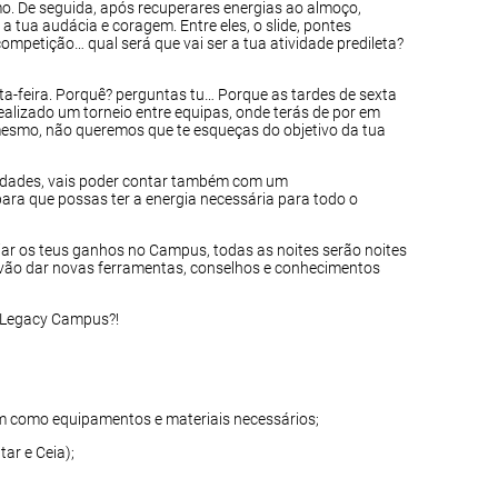
o. De seguida, após recuperares energias ao almoço,
 a tua audácia e coragem. Entre eles, o slide, pontes
competição… qual será que vai ser a tua atividade predileta?
a-feira. Porquê? perguntas tu… Porque as tardes de sexta
realizado um torneio entre equipas, onde terás de por em
mesmo, não queremos que te esqueças do objetivo da tua
vidades, vais poder contar também com um
ra que possas ter a energia necessária para todo o
ciar os teus ganhos no Campus, todas as noites serão noites
e vão dar novas ferramentas, conselhos e conhecimentos
e Legacy Campus?!
bem como equipamentos e materiais necessários;
ar e Ceia);