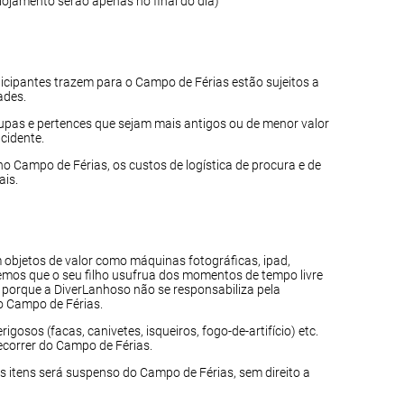
ojamento serão apenas no final do dia)
icipantes trazem para o Campo de Férias estão sujeitos a
ades.
upas e pertences que sejam mais antigos ou de menor valor
cidente.
o Campo de Férias, os custos de logística de procura e de
ais.
m objetos de valor como máquinas fotográficas, ipad,
eremos que o seu filho usufrua dos momentos de tempo livre
, porque a DiverLanhoso não se responsabiliza pela
do Campo de Férias.
rigosos (facas, canivetes, isqueiros, fogo-de-artifício) etc.
ecorrer do Campo de Férias.
 itens será suspenso do Campo de Férias, sem direito a