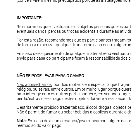
(convém virem mesmo já equipados porque as instalações no al
IMPORTANTE:
Relembramos que o vestuário e os objetos pessoais que os part
eventuais danos, perdas ou trocas acidentais durante as ativid
Por esta razão, recomendamos que os participantes tragam ro
de forma a minimizar qualquer transtorno caso ocorra algum in
Em caso de esquecimento de qualquer material e/ou vestuário n
envio para casa do participante ficam à responsabilidade dos p
NÃO SE PODE LEVAR PARA O CAMPO
Não aconselhamos
, por dois motivos em especial, a que traga
relógios, pulseiras, entre outros. Em primeiro lugar porque qu
para interagir com os outros participantes e, em segundo lugar
perda/extravio e estrago destes objetos durante a realização 
É estritamente proibido
trazer tabaco, álcool, drogas, objetos pe
Não é permitido fumar ou beber bebidas alcoólicas durante o d
Nota:
Em caso de alguma criança/jovem incumprir algum destes
reembolso do valor pago.