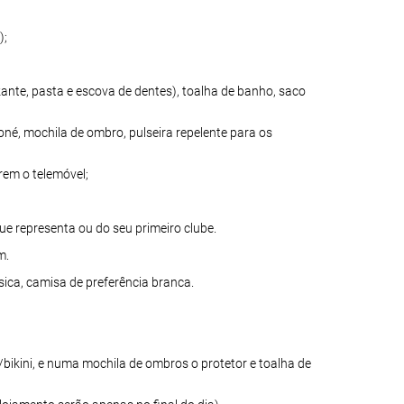
);
ante, pasta e escova de dentes), toalha de banho, saco
boné, mochila de ombro, pulseira repelente para os
rem o telemóvel;
ue representa ou do seu primeiro clube.
m.
sica, camisa de preferência branca.
o/bikini, e numa mochila de ombros o protetor e toalha de