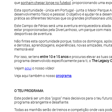
que
sonham chegar longe no futebol
, proporcionando uma exper
Esta oportunidade - única em Portugal - junta o Maior Parque 
desenvolvimento físico e pessoal. O objetivo é ajudar-te a de
prática as diferentes técnicas que os grandes profissionais 
Este Campo de Férias será uma aventura enriquecedora aliada a
estar proporcionadas pela DiverLanhoso, um parque com mais d
desportivas de aventura.
Não fintes esta oportunidade porque, todos os domingos, após o
e derrotas, aprendizagens, experiências, novas amizades, muit
memoráveis!
Por isso, se tens
entre 10 e 15 anos
e procuras elevar as tuas c
programa desenvolvido especificamente para ti, o
The Legacy
Vejam
aqui
o nosso vídeo!
Veja aqui também o nosso
programa
.
O TEU PROGRAMA
:
Este poderá ser um dos “jogos” mais decisivos para o teu futu
programa abrangente e desafiante.
Todas as manhãs serão de treinos e competição onde vais po