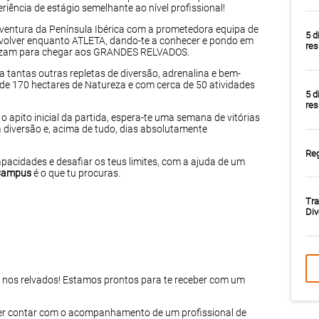
iência de estágio semelhante ao nível profissional!
Aventura da Península Ibérica com a prometedora equipa de
5 d
senvolver enquanto ATLETA, dando-te a conhecer e pondo em
res
utilizam para chegar aos GRANDES RELVADOS.
 tantas outras repletas de diversão, adrenalina e bem-
e 170 hectares de Natureza e com cerca de 50 atividades
5 d
res
 apito inicial da partida, espera-te uma semana de vitórias
a diversão e, acima de tudo, dias absolutamente
Reg
apacidades e desafiar os teus limites, com a ajuda de um
 Campus
é o que tu procuras.
Tra
Div
ro nos relvados! Estamos prontos para te receber com um
der contar com o acompanhamento de um profissional de