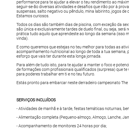
performance para te ajudar a elevar o teu rendimento ao máxim
seguir-se-ão diversas atividades e desafios que irão por à prova
suspensas, salto negativo ou pêndulo, mina labirinto, jogos de 
Estamos curiosos.
Todos os dias são também dias de piscina, com exceção da sext
são única e exclusivamente tardes de duelo final, ou seja, será 
prática tudo aquilo que aprendeste ao longo da semana (isso 
vinda).
E como queremos que estejas no teu melhor para todas as ati
acompanhamento nutricional ao longo de toda a tua semana, pa
esforço que vais ter durante esta longa jornada.
Para além de tudo isto, para te ajudar a manter o foco e poten
de formações com profissionais qualificados (surpresa) que t
para poderes trabalhar em ti e no teu futuro.
Estás pronto para embarcar neste derradeiro campeonato Th
SERVIÇOS INCLUÍDOS
- Atividades de manhã e à tarde, festas temáticas noturnas, 
- Alimentação completa (Pequeno-almoço, Almoço, Lanche, Jant
- Acompanhamento de monitores 24 horas por dia;