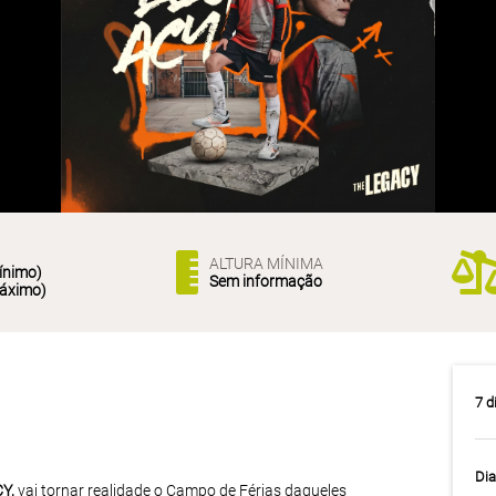
ALTURA MÍNIMA
ínimo)
Sem informação
áximo)
7 d
Dia
Y,
vai tornar realidade o Campo de Férias daqueles