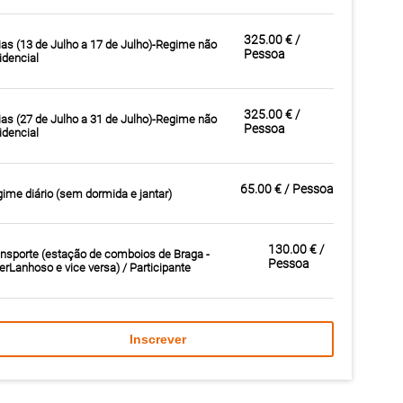
325.00 € /
ias (13 de Julho a 17 de Julho)-Regime não
Pessoa
idencial
325.00 € /
ias (27 de Julho a 31 de Julho)-Regime não
Pessoa
idencial
65.00 € / Pessoa
ime diário (sem dormida e jantar)
130.00 € /
nsporte (estação de comboios de Braga -
Pessoa
erLanhoso e vice versa) / Participante
Inscrever